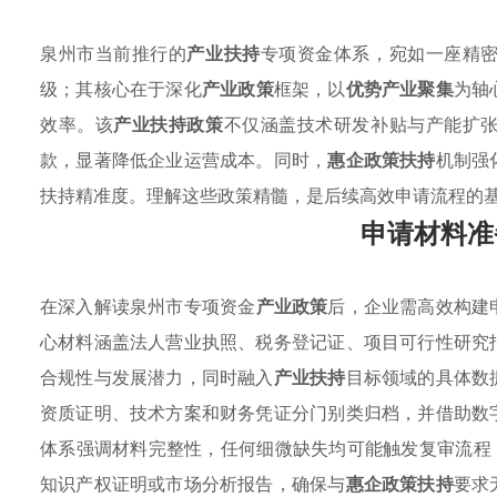
泉州市当前推行的
产业扶持
专项资金体系，宛如一座精
级；其核心在于深化
产业政策
框架，以
优势产业聚集
为轴
效率。该
产业扶持政策
不仅涵盖技术研发补贴与产能扩
款，显著降低企业运营成本。同时，
惠企政策扶持
机制强
扶持精准度。理解这些政策精髓，是后续高效申请流程的
申请材料准
在深入解读泉州市专项资金
产业政策
后，企业需高效构建
心材料涵盖法人营业执照、税务登记证、项目可行性研究
合规性与发展潜力，同时融入
产业扶持
目标领域的具体数
资质证明、技术方案和财务凭证分门别类归档，并借助数
体系强调材料完整性，任何细微缺失均可能触发复审流程
知识产权证明或市场分析报告，确保与
惠企政策扶持
要求